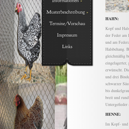
HAHN:
Kopf und Hals
der Feder am 
und am Federa
Halsbehang. B
gleichmäßig b
eingelagerter,
erwünscht. Di
und drei Bind
schwarzer Säu
bis dunkelgra
breit und run
Untergefieder 
HENNE:
Im Kopf- und H