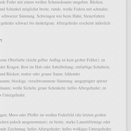
t jede Feder mit einem weißen Schmucksaum umgeben. Rücken,
und Schenkel möglichst breite, runde, weiße Federn mit schmaler,
, schwarzer Säumung. Schwingen wie beim Hahn; Steuerfedern
gefieder schwarz bis dunkelgrau; Aftergefieder erscheint äußerlich
r:
eine Oberfarbe (leicht gelber Anflug ist kein grober Fehler); zu
der Kragen; Rost im Hals oder Sattelbehang; einfarbige Schultern,
und Rücken; matter oder grauer Saum; fehlender
saum; blockige, verschwommene Säumung; ausgeprägter spitzer
saum; weiße Sicheln; graue Schenkeln; helles Aftergefieder; zu
s Untergefieder.
gen; Moos oder Pfeffer im weißen Federfeld (die letzten großen
dern jedoch ausgenommen); zu breite, starke Lanzettförmige oder
nde Zeichnung; helles Aftergefieder; helles wolkiges Untergefieder.