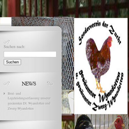
Suchen nach:
Brut- und
Legeleistungserfassung unserer
gesäumten Dt. Wyandotten und
Zwerg-Wyandotten