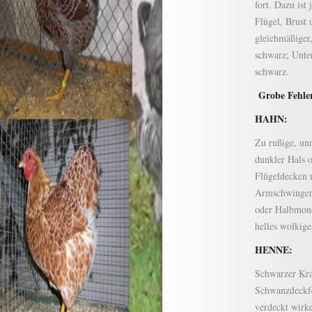
fort. Dazu is
Flügel, Brust 
gleichmäßiger
schwarz; Unter
schwarz.
Grobe Fehle
HAHN:
Zu rußige, unr
dunkler Hals o
Flügeldecken 
Armschwingen
oder Halbmond
helles wolkige
HENNE:
Schwarzer Kra
Schwanzdeckfe
verdeckt wirke