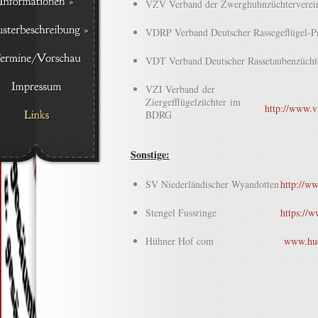
VZV Verband der Zwerghuhnzüchtervere
VDRP Verband Deutscher Rassegeflügel-Pr
VDT Verband Deutscher Rassetaubenzüch
VZI Verband der
Ziergefflügelzüchter im
http://www.v
BDRG
Sonstige:
SV Niederländischer Wyandotten
http://w
Stengel Fussringe
https://w
Hühner Hof com
www.hue